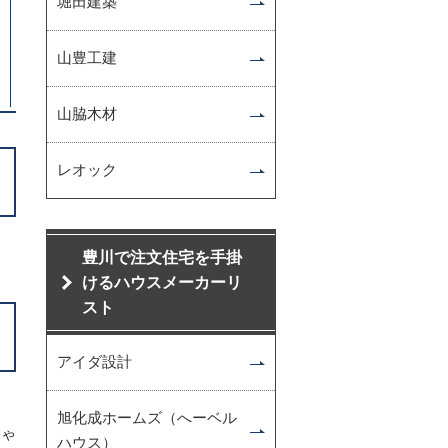
堀田建築
山豊工建
山脇木材
レオック
豊川で注文住宅を手掛
けるハウスメーカーリ
スト
アイダ設計
旭化成ホームズ（へーベル
ちゃ
ハウス）