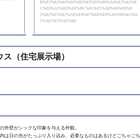
B%E3%82%84%E6%8E%83%E9%99%A4%E3%81%8
C%E6%A5%BD%EF%BC%81%E5%AD%90%E8%8
2%B2%E3%81%A6%E9%87%8D%E8%A6%96%E3%8
1%AE%E5%AE%B6
ウス（住宅展示場）
の外壁がシックな印象を与える外観。
内は日の光がたっぷり入り込み、必要なものはあるけどごちゃご