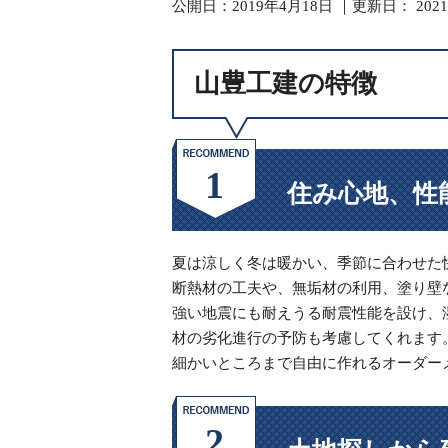
山豊工建の特徴
公開日：
2019年4月18日
｜更新日：
202
山豊工建の口コミ評判
山豊工建の特徴
山豊工建のモデルハウス
山豊工建の施工事例
山豊工建の会社情報
住み心地、性
夏は涼しく冬は暖かい、季節に合わせた
断熱材の工夫や、無垢材の利用、塗り壁
強い地震にも耐えうる耐震性能を設け、
材の劣化進行の予防も考慮してくれます
細かいところまで自由に作れるオーダー