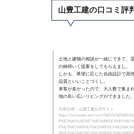
山豊工建の口コミ評
土地と建物の相談が一緒にできて、
の納得いく提案をしてもらえまし。
しかも、希望に応じた自由設計で高
品質といいことづくし。
来客が多かったので、大人数で集ま
地の良い広いリビングができました
引用元HP：山豊工建公式サイト
https://cocosumo.net/voice/%E5%AE%B6
F%E3%81%AE%E7%B5%86%E3%81%8C%
F%E3%81%98%E3%82%89%E3%82%8C%
B%E3%81%82%E3%81%9F%E3%81%9F%