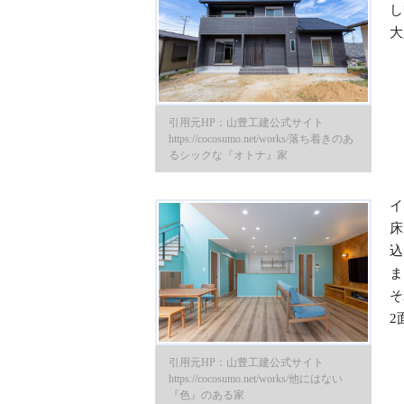
し
大
引用元HP：山豊工建公式サイト
https://cocosumo.net/works/落ち着きのあ
るシックな『オトナ』家
イ
床
込
ま
そ
2
引用元HP：山豊工建公式サイト
https://cocosumo.net/works/他にはない
『色』のある家