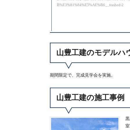
B%E3%81%84%E5%AE%B6__trashed-2
山豊工建のモデルハ
期間限定で、完成見学会を実施。
山豊工建の施工事例
黒
室