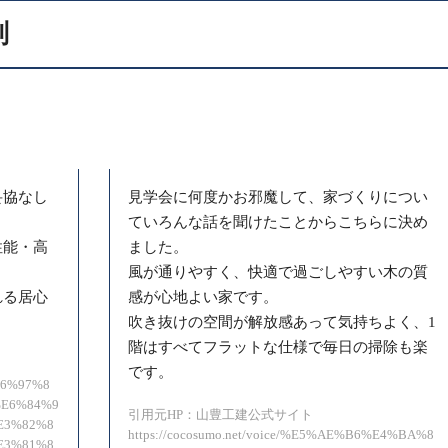
判
妥協なし
見学会に何度かお邪魔して、家づくりについ
ていろんな話を聞けたことからこちらに決め
性能・高
ました。
風が通りやすく、快適で過ごしやすい木の質
れる居心
感が心地よい家です。
。
吹き抜けの空間が解放感あって気持ちよく、1
階はすべてフラットな仕様で毎日の掃除も楽
です。
%E6%97%8
E6%84%9
引用元HP：山豊工建公式サイト
E3%82%8
https://cocosumo.net/voice/%E5%AE%B6%E4%BA%8
E3%81%8